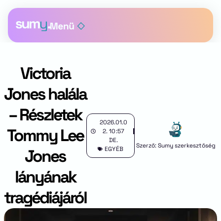
Victoria
Jones halála
– Részletek
2026.01.0
Tommy Lee
2.
10:57
DE.
Szerző: Sumy szerkesztőség
EGYÉB
Jones
lányának
tragédiájáról