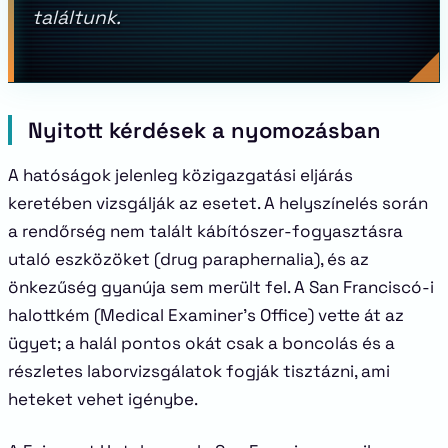
találtunk.
Nyitott kérdések a nyomozásban
A hatóságok jelenleg közigazgatási eljárás
keretében vizsgálják az esetet. A helyszínelés során
a rendőrség nem talált kábítószer-fogyasztásra
utaló eszközöket (drug paraphernalia), és az
önkezűség gyanúja sem merült fel. A San Franciscó-i
halottkém (Medical Examiner’s Office) vette át az
ügyet; a halál pontos okát csak a boncolás és a
részletes laborvizsgálatok fogják tisztázni, ami
heteket vehet igénybe.