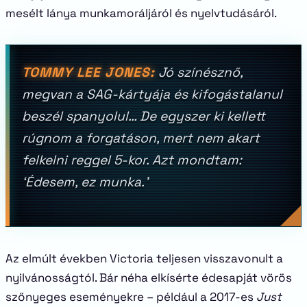
mesélt lánya munkamoráljáról és nyelvtudásáról.
TOMMY LEE JONES:
Jó színésznő,
megvan a SAG-kártyája és kifogástalanul
beszél spanyolul… De egyszer ki kellett
rúgnom a forgatáson, mert nem akart
felkelni reggel 5-kor. Azt mondtam:
‘Édesem, ez munka.’
Az elmúlt években Victoria teljesen visszavonult a
nyilvánosságtól. Bár néha elkísérte édesapját vörös
szőnyeges eseményekre – például a 2017-es
Just