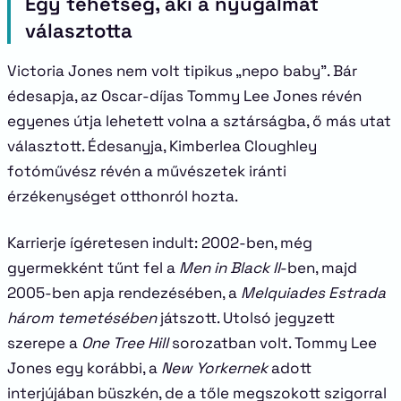
Egy tehetség, aki a nyugalmat
választotta
Victoria Jones nem volt tipikus „nepo baby”. Bár
édesapja, az Oscar-díjas Tommy Lee Jones révén
egyenes útja lehetett volna a sztárságba, ő más utat
választott. Édesanyja, Kimberlea Cloughley
fotóművész révén a művészetek iránti
érzékenységet otthonról hozta.
Karrierje ígéretesen indult: 2002-ben, még
gyermekként tűnt fel a
Men in Black II
-ben, majd
2005-ben apja rendezésében, a
Melquiades Estrada
három temetésében
játszott. Utolsó jegyzett
szerepe a
One Tree Hill
sorozatban volt. Tommy Lee
Jones egy korábbi, a
New Yorkernek
adott
interjújában büszkén, de a tőle megszokott szigorral