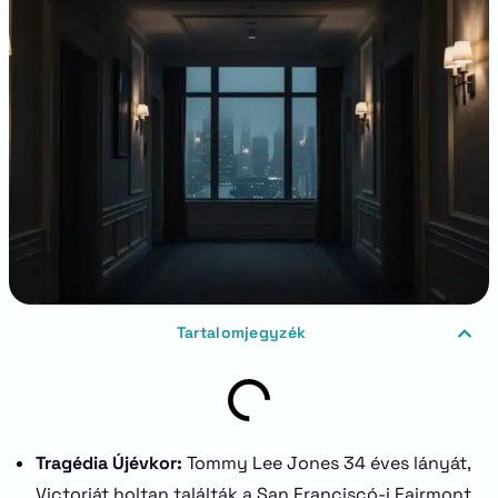
Tartalomjegyzék
Tragédia Újévkor:
Tommy Lee Jones 34 éves lányát,
Victoriát holtan találták a San Franciscó-i Fairmont