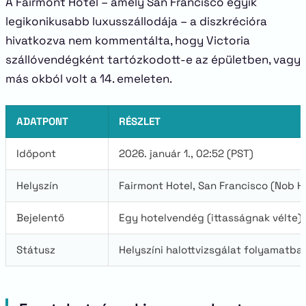
A Fairmont Hotel – amely San Francisco egyik
legikonikusabb luxusszállodája – a diszkrécióra
hivatkozva nem kommentálta, hogy Victoria
szállóvendégként tartózkodott-e az épületben, vagy
más okból volt a 14. emeleten.
ADATPONT
RÉSZLET
Időpont
2026. január 1., 02:52 (PST)
Helyszín
Fairmont Hotel, San Francisco (Nob Hi
Bejelentő
Egy hotelvendég (ittasságnak vélte)
Státusz
Helyszíni halottvizsgálat folyamatba