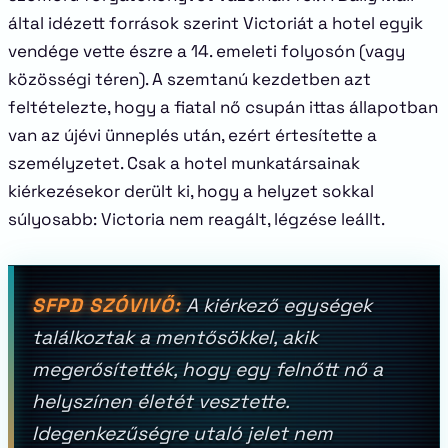
által idézett források szerint Victoriát a hotel egyik
vendége vette észre a 14. emeleti folyosón (vagy
közösségi téren). A szemtanú kezdetben azt
feltételezte, hogy a fiatal nő csupán ittas állapotban
van az újévi ünneplés után, ezért értesítette a
személyzetet. Csak a hotel munkatársainak
kiérkezésekor derült ki, hogy a helyzet sokkal
súlyosabb: Victoria nem reagált, légzése leállt.
SFPD SZÓVIVŐ:
A kiérkező egységek
találkoztak a mentősökkel, akik
megerősítették, hogy egy felnőtt nő a
helyszínen életét vesztette.
Idegenkezűségre utaló jelet nem