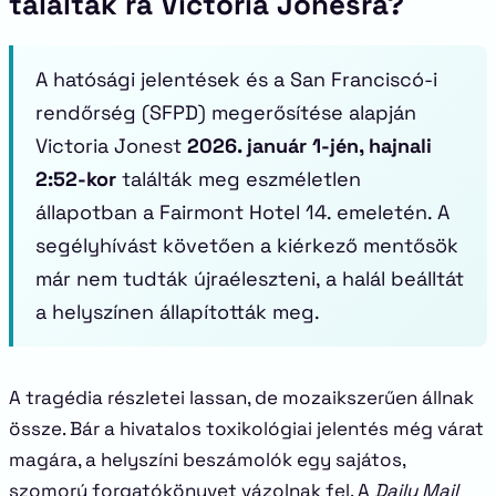
találtak rá Victoria Jonesra?
A hatósági jelentések és a San Franciscó-i
rendőrség (SFPD) megerősítése alapján
Victoria Jonest
2026. január 1-jén, hajnali
2:52-kor
találták meg eszméletlen
állapotban a Fairmont Hotel 14. emeletén. A
segélyhívást követően a kiérkező mentősök
már nem tudták újraéleszteni, a halál beálltát
a helyszínen állapították meg.
A tragédia részletei lassan, de mozaikszerűen állnak
össze. Bár a hivatalos toxikológiai jelentés még várat
magára, a helyszíni beszámolók egy sajátos,
szomorú forgatókönyvet vázolnak fel. A
Daily Mail