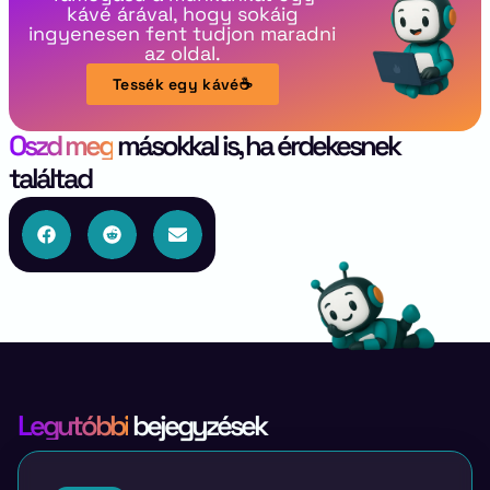
kávé árával, hogy sokáig
ingyenesen fent tudjon maradni
az oldal.
Tessék egy kávé☕
Oszd meg
másokkal is, ha érdekesnek
találtad
Legutóbbi
bejegyzések