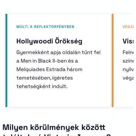
MÚLT: A REFLEKTORFÉNYBEN
VÉGJÁ
Hollywoodi Örökség
Vis
Gyermekként apja oldalán tűnt fel
Felnő
a Men in Black II-ben és a
színé
Melquiades Estrada három
nyilv
temetésében, ígéretes
végz
tehetségként indult.
Milyen körülmények között