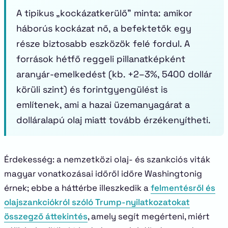
A tipikus „kockázatkerülő” minta: amikor
háborús kockázat nő, a befektetők egy
része biztosabb eszközök felé fordul. A
források hétfő reggeli pillanatképként
aranyár-emelkedést (kb. +2–3%, 5400 dollár
körüli szint) és forintgyengülést is
említenek, ami a hazai üzemanyagárat a
dolláralapú olaj miatt tovább érzékenyítheti.
Érdekesség: a nemzetközi olaj- és szankciós viták
magyar vonatkozásai időről időre Washingtonig
érnek; ebbe a háttérbe illeszkedik a
felmentésről és
olajszankciókról szóló Trump-nyilatkozatokat
összegző áttekintés
, amely segít megérteni, miért