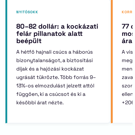
NYITÓSOKK
KORRE
80–82 dollár: a kockázati
77 d
felár pillanatok alatt
mos
beépült
ára
A hétfő hajnali csúcs a háborús
A vi
bizonytalanságot, a biztosítási
megn
díjak és a hajózási kockázat
menny
ugrását tükrözte. Több forrás 9–
zavar
13%-os elmozdulást jelzett attól
szor
függően, ki a csúcsot és ki a
ellen
későbbi árat nézte.
+206 