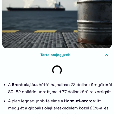
Tartalomjegyzék
A
Brent olaj ára
hétfő hajnalban 73 dollár környékéről
80–82 dollárig ugrott, majd 77 dollár körülre korrigált.
A piac legnagyobb félelme a
Hormuzi-szoros
: itt
megy át a globális olajkereskedelem közel 20%-a, és