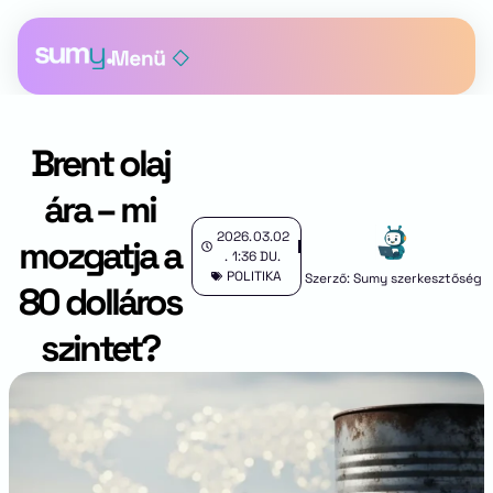
Brent olaj
ára – mi
2026.03.02
mozgatja a
.
1:36 DU.
POLITIKA
Szerző: Sumy szerkesztőség
80 dolláros
szintet?