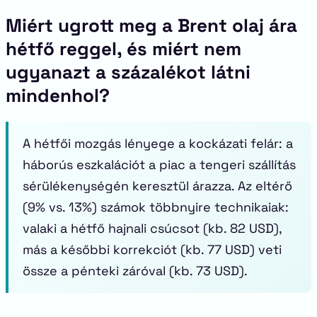
Miért ugrott meg a Brent olaj ára
hétfő reggel, és miért nem
ugyanazt a százalékot látni
mindenhol?
A hétfői mozgás lényege a kockázati felár: a
háborús eszkalációt a piac a tengeri szállítás
sérülékenységén keresztül árazza. Az eltérő
(9% vs. 13%) számok többnyire technikaiak:
valaki a hétfő hajnali csúcsot (kb. 82 USD),
más a későbbi korrekciót (kb. 77 USD) veti
össze a pénteki záróval (kb. 73 USD).