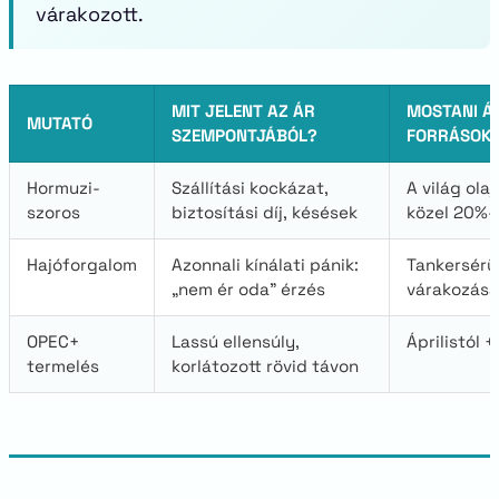
várakozott.
MIT JELENT AZ ÁR
MOSTANI ÁL
MUTATÓ
SZEMPONTJÁBÓL?
FORRÁSOK
Hormuzi-
Szállítási kockázat,
A világ ol
szoros
biztosítási díj, késések
közel 20%-a
Hajóforgalom
Azonnali kínálati pánik:
Tankersérü
„nem ér oda” érzés
várakozása
OPEC+
Lassú ellensúly,
Áprilistól 
termelés
korlátozott rövid távon