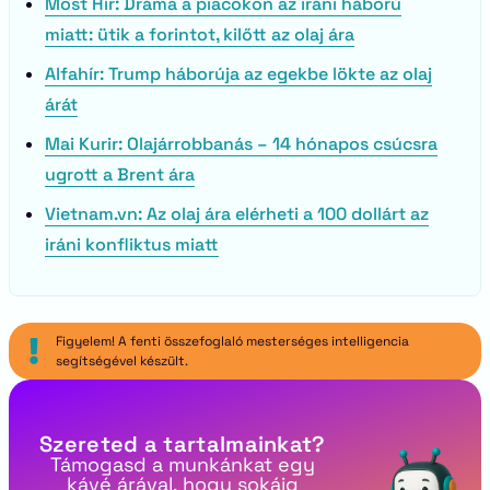
Most Hír: Dráma a piacokon az iráni háború
miatt: ütik a forintot, kilőtt az olaj ára
Alfahír: Trump háborúja az egekbe lökte az olaj
árát
Mai Kurir: Olajárrobbanás – 14 hónapos csúcsra
ugrott a Brent ára
Vietnam.vn: Az olaj ára elérheti a 100 dollárt az
iráni konfliktus miatt
Figyelem! A fenti összefoglaló mesterséges intelligencia
segítségével készült.
Szereted a tartalmainkat?
Támogasd a munkánkat egy
kávé árával, hogy sokáig