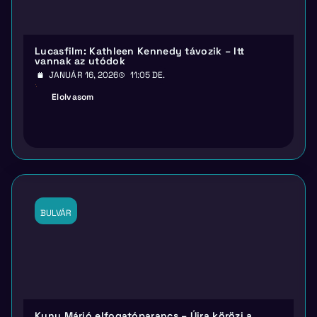
Lucasfilm: Kathleen Kennedy távozik – Itt
vannak az utódok
JANUÁR 16, 2026
11:05 DE.
Elolvasom
BULVÁR
Kunu Márió elfogatóparancs – Újra körözi a