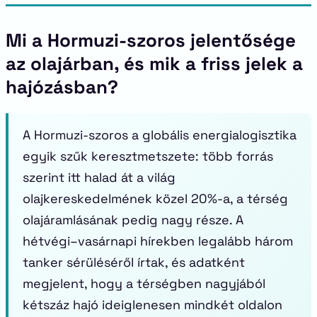
Mi a Hormuzi-szoros jelentősége
az olajárban, és mik a friss jelek a
hajózásban?
A Hormuzi-szoros a globális energialogisztika
egyik szűk keresztmetszete: több forrás
szerint itt halad át a világ
olajkereskedelmének közel 20%-a, a térség
olajáramlásának pedig nagy része. A
hétvégi–vasárnapi hírekben legalább három
tanker sérüléséről írtak, és adatként
megjelent, hogy a térségben nagyjából
kétszáz hajó ideiglenesen mindkét oldalon