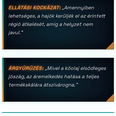
ELLÁTÁSI KOCKÁZAT:
„Amennyiben
lehetséges, a hajók kerüljék el az érintett
régió átkelését, amíg a helyzet nem
javul.”
ÁRGYŰRŰZÉS:
„Mivel a kőolaj elsődleges
jószág, az áremelkedés hatása a teljes
termékskálára átszivárogna.”