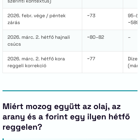
szerinti kontextus)
2026. febr. vége / péntek
~73
95-ös
zárás
~589
2026. márc. 2. hétfő hajnali
~80–82
–
csúcs
2026. márc. 2. hétfő kora
~77
Dízel
reggeli korrekció
(márc
Miért mozog együtt az olaj, az
arany és a forint egy ilyen hétfő
reggelen?