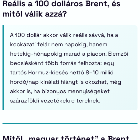
Reális a 100 dolláros Brent, és
mitől válik azzá?
A 100 dollár akkor válik reális sávvá, ha a
kockázati felár nem napokig, hanem
hetekig-hónapokig marad a piacon. Elemzői
becslésként több forrás felhozta: egy
tartós Hormuz-kiesés nettó 8–10 millió
hordó/nap kínálati hiányt is okozhat, még
akkor is, ha bizonyos mennyiségeket
szárazföldi vezetékekre terelnek.
Mitől „magyar történet” a Brent