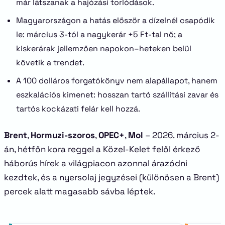
már látszanak a hajózási torlódások.
Magyarországon a hatás először a dízelnél csapódik
le: március 3-tól a nagykerár +5 Ft-tal nő; a
kiskerárak jellemzően napokon–heteken belül
követik a trendet.
A 100 dolláros forgatókönyv nem alapállapot, hanem
eszkalációs kimenet: hosszan tartó szállítási zavar és
tartós kockázati felár kell hozzá.
Brent
,
Hormuzi-szoros
,
OPEC+
,
Mol
– 2026. március 2-
án, hétfőn kora reggel a Közel-Kelet felől érkező
háborús hírek a világpiacon azonnal árazódni
kezdtek, és a nyersolaj jegyzései (különösen a Brent)
percek alatt magasabb sávba léptek.