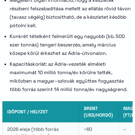
Megjelent olyan információ, hogy a készletek
részbeni felszabadítása mellett az ellátás rövid távon
(tavasz végéig) biztosítható, de a készletet később
pótolni kell.
Konkrét tételként felmerült egy nagyobb (kb. 500
ezer tonnás) tengeri beszerzés, amely március
közepe körül érkezhet az Adria-útvonalon.
Kapacitáskorlát: az Adria-vezeték elméleti
maximumát 10 millió tonna/év körülre tették,
miközben a magyar–szlovák együttes fogyasztás
több forrás szerint 14 millió tonna/év nagyságrend.
BRENT
MAGY
IDŐPONT / HELYZET
(USD/HORDÓ)
(FT/L
2026 eleje (több forrás
~60
–