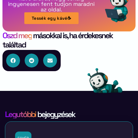
ingyenesen fent tudjon maradni
az oldal.
Tessék egy kávé☕
Oszd meg
másokkal is, ha érdekesnek
találtad
Legutóbbi
bejegyzések