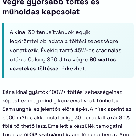
Végre gyorsabb töltés és
műholdas kapcsolat
A kínai 3C tanúsítványok egyik
legörömtelibb adata a töltési sebességre
vonatkozik. Évekig tartó 45W-os stagnálás
után a Galaxy S26 Ultra végre
60 wattos
vezetékes töltéssel
érkezhet.
Bár a kínai gyártók 100W+ töltési sebességeihez
képest ez még mindig konzervatívnak tűnhet, a
Samsungnál ez jelentős előrelépés. A hírek szerint az
5000 mAh-s akkumulátor így 30 perc alatt akár 80%
fölé tölthető lesz. Emellett a készülék támogatni
fogja az új
Qi2 szabványt
is, ami lényegében az Apple