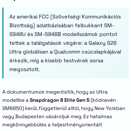
Az amerikai FCC (Szövetségi Kommunikációs
Bizottság) adatbázisában felbukkant SM-
S948U és SM-S948B modellszámok pontot
tettek a találgatások végére: a Galaxy S26
Ultra globálisan a Qualcomm csúcslapkájával
érkezik, míg a kisebb testvérek sorsa
megosztott.
A dokumentumok megerősítik, hogy az Ultra
modellbe a
Snapdragon 8 Elite Gen 5
(kódnevén
SM8850) kerül, függetlenül attól, hogy New Yorkban
vagy Budapesten vásároljuk meg. Ez hatalmas
megkönnyebbülés a teljesítményorientált