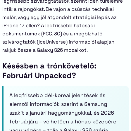
legfrissebb szivárogtatások szerint idén türelemre
intik a rajongókat. De vajon a csúszás technikai
malőr, vagy egy jól átgondolt stratégiai lépés az
iPhone 17 ellen? A legfrissebb hatósági
dokumentumok (FCC, 3C) és a megbízható
szivárogtatók (IceUniverse) információi alapján
rakjuk össze a Galaxy S26 mozaikot.
Késésben a trónkövetelő:
Februári Unpacked?
A legfrissebb dél-koreai jelentések és
elemzői információk szerint a Samsung
szakít a januári hagyományokkal, és 2026
februárjára – vélhetően a hónap közepére
vagy végére – tolja a Galaxy S26 széria