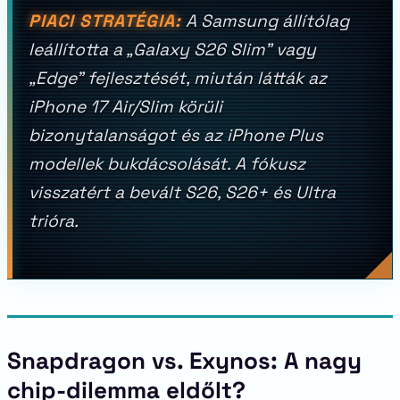
PIACI STRATÉGIA:
A Samsung állítólag
leállította a „Galaxy S26 Slim” vagy
„Edge” fejlesztését, miután látták az
iPhone 17 Air/Slim körüli
bizonytalanságot és az iPhone Plus
modellek bukdácsolását. A fókusz
visszatért a bevált S26, S26+ és Ultra
trióra.
Snapdragon vs. Exynos: A nagy
chip-dilemma eldőlt?