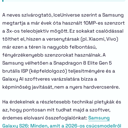
A neves szivárogtató, IceUniverse szerint a Samsung
megtartja a már évek óta használt 10MP-es szenzort
a 3x-os teleobjektív mögött. Ez sokakat csalódással
tölthet el, hiszen a versenytársak (pl. Xiaomi, Vivo)
már ezen a téren is nagyobb felbontású,
fényérzékenyebb szenzorokat használnak. A
Samsung vélhetően a Snapdragon 8 Elite Gen 5
brutális ISP (képfeldolgozó) teljesítményére és a
Galaxy AI szoftveres varázslatára bízza a
képminőség javítását, nem a nyers hardvercserére.
Ha érdekelnek a részletesebb technikai pletykák és
az, hogy pontosan mit tudhat majd a szoftver,
érdemes elolvasni összefoglalónkat:
Samsung
Galaxy S26: Minden, amit a 2026-os csúcsmodellről