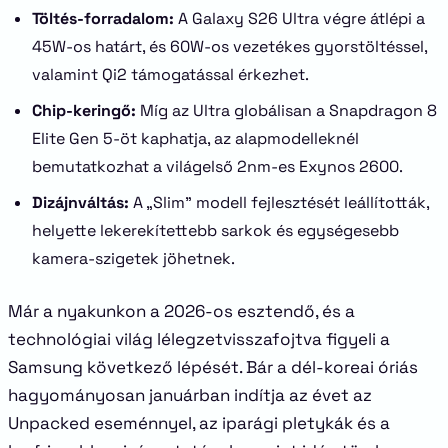
Töltés-forradalom:
A Galaxy S26 Ultra végre átlépi a
45W-os határt, és 60W-os vezetékes gyorstöltéssel,
valamint Qi2 támogatással érkezhet.
Chip-keringő:
Míg az Ultra globálisan a Snapdragon 8
Elite Gen 5-öt kaphatja, az alapmodelleknél
bemutatkozhat a világelső 2nm-es Exynos 2600.
Dizájnváltás:
A „Slim” modell fejlesztését leállították,
helyette lekerekítettebb sarkok és egységesebb
kamera-szigetek jöhetnek.
Már a nyakunkon a 2026-os esztendő, és a
technológiai világ lélegzetvisszafojtva figyeli a
Samsung következő lépését. Bár a dél-koreai óriás
hagyományosan januárban indítja az évet az
Unpacked eseménnyel, az iparági pletykák és a