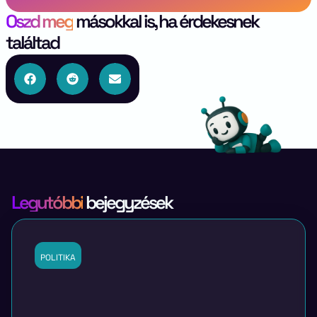
Oszd meg
másokkal is, ha érdekesnek
találtad
Legutóbbi
bejegyzések
POLITIKA