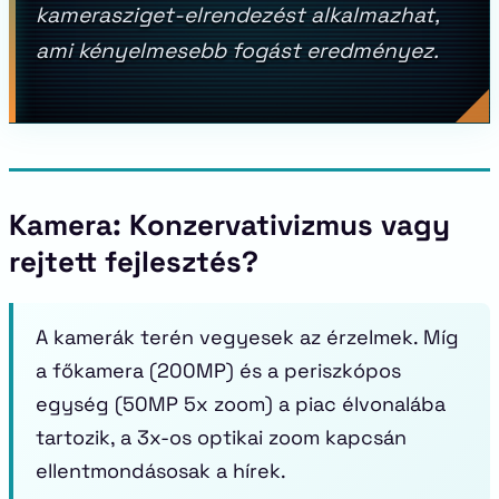
kamerasziget-elrendezést alkalmazhat,
ami kényelmesebb fogást eredményez.
Kamera: Konzervativizmus vagy
rejtett fejlesztés?
A kamerák terén vegyesek az érzelmek. Míg
a főkamera (200MP) és a periszkópos
egység (50MP 5x zoom) a piac élvonalába
tartozik, a 3x-os optikai zoom kapcsán
ellentmondásosak a hírek.