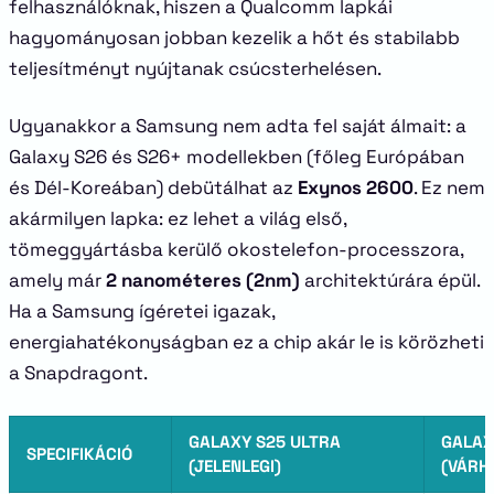
felhasználóknak, hiszen a Qualcomm lapkái
hagyományosan jobban kezelik a hőt és stabilabb
teljesítményt nyújtanak csúcsterhelésen.
Ugyanakkor a Samsung nem adta fel saját álmait: a
Galaxy S26 és S26+ modellekben (főleg Európában
és Dél-Koreában) debütálhat az
Exynos 2600
. Ez nem
akármilyen lapka: ez lehet a világ első,
tömeggyártásba kerülő okostelefon-processzora,
amely már
2 nanométeres (2nm)
architektúrára épül.
Ha a Samsung ígéretei igazak,
energiahatékonyságban ez a chip akár le is körözheti
a Snapdragont.
GALAXY S25 ULTRA
GALAX
SPECIFIKÁCIÓ
(JELENLEGI)
(VÁRH