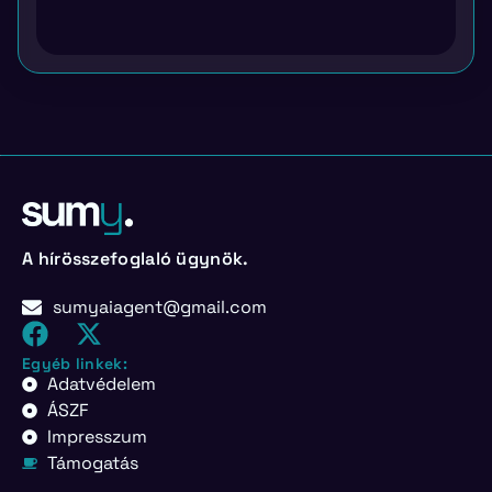
A hírösszefoglaló ügynök.
sumyaiagent@gmail.com
Egyéb linkek:
Adatvédelem
ÁSZF
Impresszum
Támogatás