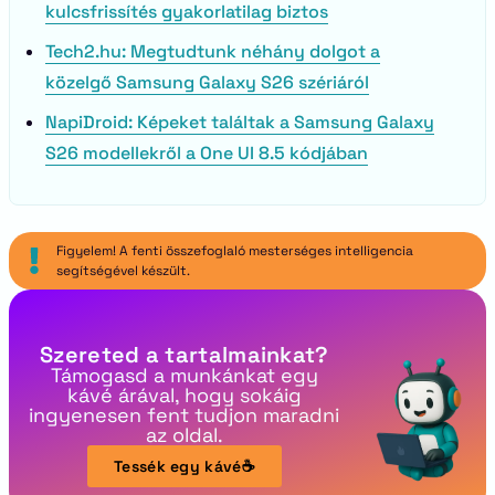
kulcsfrissítés gyakorlatilag biztos
Tech2.hu: Megtudtunk néhány dolgot a
közelgő Samsung Galaxy S26 szériáról
NapiDroid: Képeket találtak a Samsung Galaxy
S26 modellekről a One UI 8.5 kódjában
Figyelem! A fenti összefoglaló mesterséges intelligencia
segítségével készült.
Szereted a tartalmainkat?
Támogasd a munkánkat egy
kávé árával, hogy sokáig
ingyenesen fent tudjon maradni
az oldal.
Tessék egy kávé☕