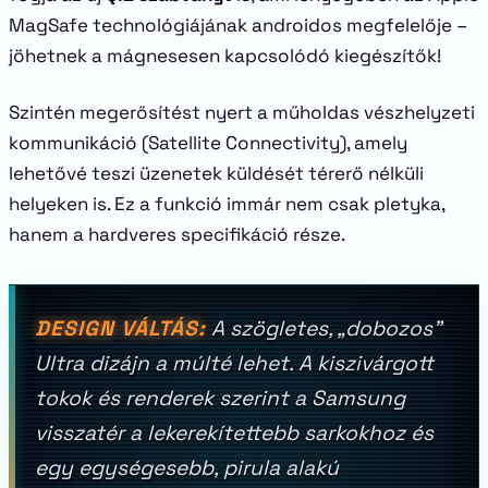
MagSafe technológiájának androidos megfelelője –
jöhetnek a mágnesesen kapcsolódó kiegészítők!
Szintén megerősítést nyert a műholdas vészhelyzeti
kommunikáció (Satellite Connectivity), amely
lehetővé teszi üzenetek küldését térerő nélküli
helyeken is. Ez a funkció immár nem csak pletyka,
hanem a hardveres specifikáció része.
DESIGN VÁLTÁS:
A szögletes, „dobozos”
Ultra dizájn a múlté lehet. A kiszivárgott
tokok és renderek szerint a Samsung
visszatér a lekerekítettebb sarkokhoz és
egy egységesebb, pirula alakú