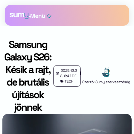
Samsung
Galaxy S26:
Késik a rajt,
2025.12.2
2.
6:41 DE.
de brutális
TECH
Szerző: Sumy szerkesztőség
újítások
jönnek