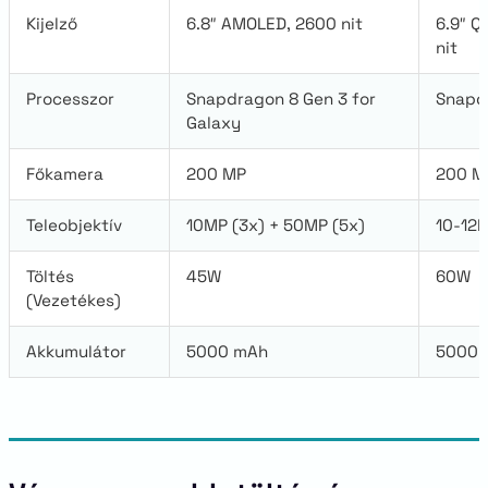
Kijelző
6.8″ AMOLED, 2600 nit
6.9″ 
nit
Processzor
Snapdragon 8 Gen 3 for
Snapdr
Galaxy
Főkamera
200 MP
200 MP
Teleobjektív
10MP (3x) + 50MP (5x)
10-12M
Töltés
45W
60W
(Vezetékes)
Akkumulátor
5000 mAh
5000-