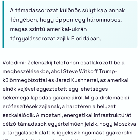
A támadássorozat különös súlyt kap annak
fényében, hogy éppen egy háromnapos,
magas szintű amerikai-ukrán
tárgyalássorozat zajlik Floridában.
Volodimir Zelenszkij telefonon csatlakozott be a
megbeszélésekbe, ahol Steve Witkoff Trump-
különmegbízottal és Jared Kushnerrel, az amerikai
elnök vejével egyeztetett egy lehetséges
békemegállapodás garanciáiról. Míg a diplomáciai
erőfeszítések zajlanak, a harctéren a helyzet
eszkalálódik. A mostani, energetikai infrastruktúrát
célzó támadások egyértelműen jelzik, hogy Moszkva
a tárgyalások alatt is igyekszik nyomást gyakorolni