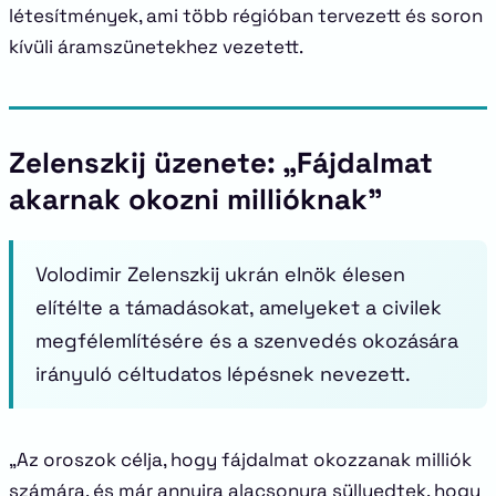
létesítmények, ami több régióban tervezett és soron
kívüli áramszünetekhez vezetett.
Zelenszkij üzenete: „Fájdalmat
akarnak okozni millióknak”
Volodimir Zelenszkij ukrán elnök élesen
elítélte a támadásokat, amelyeket a civilek
megfélemlítésére és a szenvedés okozására
irányuló céltudatos lépésnek nevezett.
„Az oroszok célja, hogy fájdalmat okozzanak milliók
számára, és már annyira alacsonyra süllyedtek, hogy