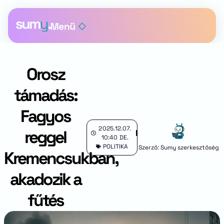
Orosz
támadás:
Fagyos
2025.12.07.
reggel
10:40 DE.
POLITIKA
Szerző: Sumy szerkesztőség
Kremencsukban,
akadozik a
fűtés