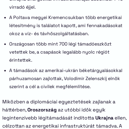
virradó éjjel.
A Poltava megyei Kremencsukban több energetikai
létesítmény is találatot kapott, ami fennakadásokat
okoz a víz- és távhőszolgáltatásban.
Országosan több mint 700 légi támadóeszközt
vetettek be, a csapások legalább nyolc régiót
érintettek.
A támadások az amerikai-ukrán béketárgyalásokkal
párhuzamosan zajlottak, Volodimir Zelenszkij elnök
szerint a cél a civilek megfélemlítése.
Miközben a diplomáciai egyeztetések zajlanak a
háttérben,
Oroszország
az utóbbi idők egyik
legintenzívebb légitámadását indította
Ukrajna
ellen,
célzottan az energetikai infrastruktúrát támadva. A