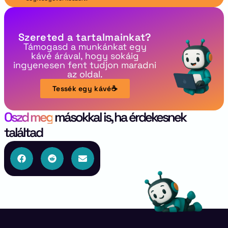
Szereted a tartalmainkat?
Támogasd a munkánkat egy
kávé árával, hogy sokáig
ingyenesen fent tudjon maradni
az oldal.
Tessék egy kávé☕
Oszd meg
másokkal is, ha érdekesnek
találtad