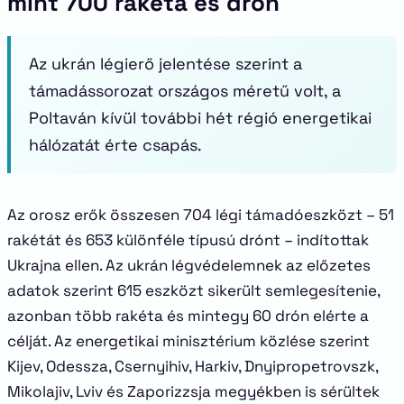
mint 700 rakéta és drón
Az ukrán légierő jelentése szerint a
támadássorozat országos méretű volt, a
Poltaván kívül további hét régió energetikai
hálózatát érte csapás.
Az orosz erők összesen 704 légi támadóeszközt – 51
rakétát és 653 különféle típusú drónt – indítottak
Ukrajna ellen. Az ukrán légvédelemnek az előzetes
adatok szerint 615 eszközt sikerült semlegesítenie,
azonban több rakéta és mintegy 60 drón elérte a
célját. Az energetikai minisztérium közlése szerint
Kijev, Odessza, Csernyihiv, Harkiv, Dnyipropetrovszk,
Mikolajiv, Lviv és Zaporizzsja megyékben is sérültek