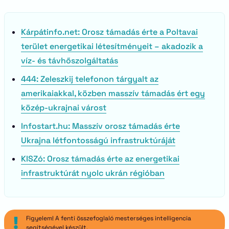
Kárpátinfo.net: Orosz támadás érte a Poltavai
terület energetikai létesítményeit – akadozik a
víz- és távhőszolgáltatás
444: Zeleszkij telefonon tárgyalt az
amerikaiakkal, közben masszív támadás ért egy
közép-ukrajnai várost
Infostart.hu: Masszív orosz támadás érte
Ukrajna létfontosságú infrastruktúráját
KISZó: Orosz támadás érte az energetikai
infrastruktúrát nyolc ukrán régióban
Figyelem! A fenti összefoglaló mesterséges intelligencia
segítségével készült.