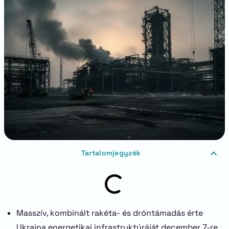
Tartalomjegyzék
Masszív, kombinált rakéta- és dróntámadás érte
Ukrajna energetikai infrastruktúráját december 7-re