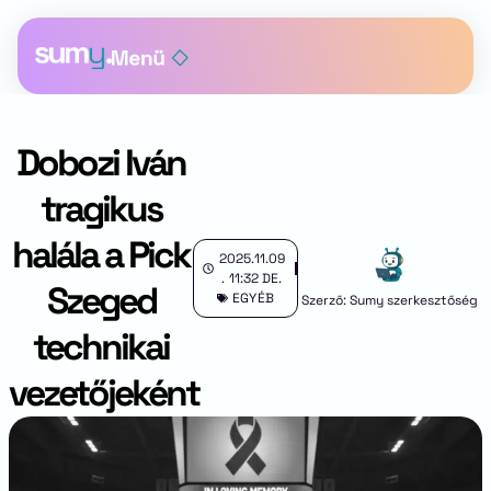
Dobozi Iván
tragikus
halála a Pick
2025.11.09
.
11:32 DE.
Szeged
EGYÉB
Szerző: Sumy szerkesztőség
technikai
vezetőjeként