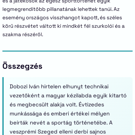
és a játékosok az egész sporttörténet egyik
legmegrendítőbb pillanatának lehettek tanúi. Az
esemény országos visszhangot kapott, és széles
körű részvétet váltott ki mindkét fél szurkolói és a
szakma részéről.
Összegzés
Dobozi Iván hirtelen elhunyt technikai
vezetőként a magyar kézilabda egyik kitartó
és megbecsült alakja volt. Évtizedes
munkássága és emberi értékei mélyen
beírták nevét a sportág történetébe. A
veszprémi Szeged elleni derbi sajnos