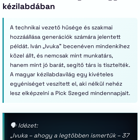
kézilabdában
A technikai vezető hűsége és szakmai
hozzáállása generációk számára jelentett
példát. Iván „Ivuka” becenéven mindenkihez
közel állt, és nemcsak mint munkatárs,
hanem mint jó barát, segítő társ is tisztelték.
A magyar kézilabdavilág egy kivételes
egyéniséget veszített el, aki nélkül nehéz
lesz elképzelni a Pick Szeged mindennapjait.
🗣️
Idézet:
„Ivuka – ahogy a legtöbben ismertük – 37