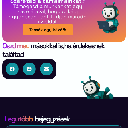
Szereted a tartalmainkat?
Támogasd a munkánkat egy
kávé árával, hogy sokáig
ingyenesen fent tudjon maradni
az oldal.
Tessék egy kávé☕
Oszd meg
másokkal is, ha érdekesnek
találtad
Legutóbbi
bejegyzések