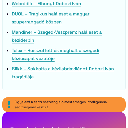
Webrádió – Elhunyt Dobozi Iván
DUOL – Tragikus haláleset a magyar
szuperrangadó közben
Mandiner – Szeged-Veszprém: haláleset a
kéziderbin
Telex – Rosszul lett és meghalt a szegedi
kézicsapat vezetője
Blikk – Sokkolta a kézilabdavilágot Dobozi Iván
tragédiája
Figyelem! A fenti összefoglaló mesterséges intelligencia
segítségével készült.